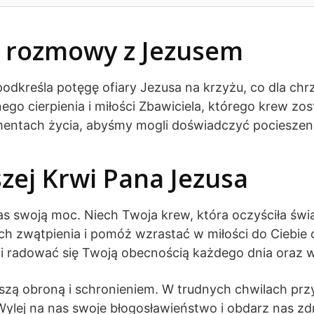
k rozmowy z Jezusem
odkreśla potęgę ofiary Jezusa na krzyżu, co dla ch
go cierpienia i miłości Zbawiciela, którego krew zos
entach życia, abyśmy mogli doświadczyć pocieszenia
zej Krwi Pana Jezusa
as swoją moc. Niech Twoja krew, która oczyściła św
ch zwątpienia i pomóż wzrastać w miłości do Ciebie o
i radować się Twoją obecnością każdego dnia oraz w
szą obroną i schronieniem. W trudnych chwilach prz
 Wylej na nas swoje błogosławieństwo i obdarz nas zd