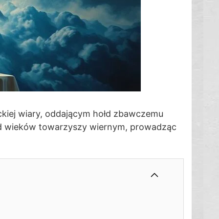
ickiej wiary, oddającym hołd zbawczemu
 i od wieków towarzyszy wiernym, prowadząc