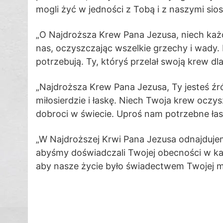
mogli żyć w jedności z Tobą i z naszymi sios
„O Najdroższa Krew Pana Jezusa, niech każd
nas, oczyszczając wszelkie grzechy i wady. 
potrzebują. Ty, któryś przelał swoją krew dl
„Najdroższa Krew Pana Jezusa, Ty jesteś źr
miłosierdzie i łaskę. Niech Twoja krew oczy
dobroci w świecie. Uproś nam potrzebne łaski
„W Najdroższej Krwi Pana Jezusa odnajdujemy
abyśmy doświadczali Twojej obecności w każ
aby nasze życie było świadectwem Twojej mi