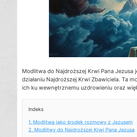
Modlitwa do Najdroższej Krwi Pana Jezusa j
działaniu Najdroższej Krwi Zbawiciela. Ta m
ich ku wewnętrznemu uzdrowieniu oraz więk
Indeks
1.
Modlitwa jako środek rozmowy z Jezusem
2.
Modlitwy do Najdroższej Krwi Pana Jezusa