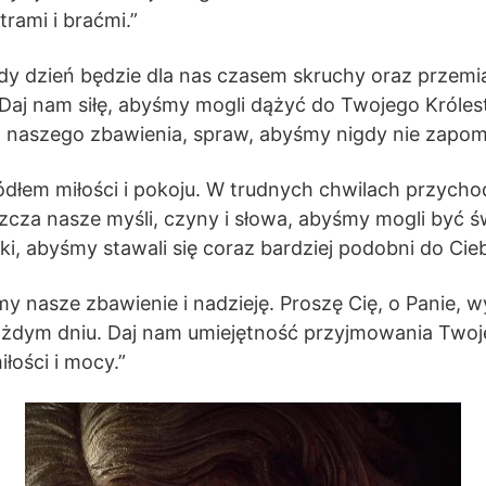
trami i braćmi.”
y dzień będzie dla nas czasem skruchy oraz przemia
Daj nam siłę, abyśmy mogli dążyć do Twojego Królestw
a naszego zbawienia, spraw, abyśmy nigdy nie zapomniel
ódłem miłości i pokoju. W trudnych chwilach przycho
szcza nasze myśli, czyny i słowa, abyśmy mogli być ś
, abyśmy stawali się coraz bardziej podobni do Ciebie
 nasze zbawienie i nadzieję. Proszę Cię, o Panie, wyl
dym dniu. Daj nam umiejętność przyjmowania Twojej w
łości i mocy.”