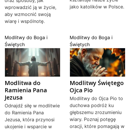
oraz sposoby, jak
jako katolików w Polsce.
wprowadzić ją w życie,
aby wzmocnić swoją
wiarę i wspólnotę.
Modlitwy do Boga i
Modlitwy do Boga i
Świętych
Świętych
Modlitwa do
Modlitwy Świętego
Ramienia Pana
Ojca Pio
Jezusa
Modlitwy do Ojca Pio to
duchowa podróż ku
Odnajdź siłę w modlitwie
głębszemu zrozumieniu
do Ramienia Pana
wiary. Poznaj potęgę
Jezusa, która przynosi
oracji, które pomagają w
ukojenie i wsparcie w