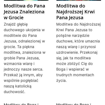
Modlitwa do Pana
Modlitwa do
Jezusa Znaleziona
Najdroższej Krwi
w Grocie
Pana Jezusa
Znajdź głębię
Modlitwa do Najdroższej
duchowego ukojenia w
Krwi Pana Jezusa to
modlitwie do Pana
potężne narzędzie
Jezusa, odnalezionej w
duchowe, które umacnia
grocie. Ta piękna
naszą wiarę i przynosi
modlitwa, znaleziona w
uzdrowienie. Przekonaj
grobie Pana Jezusa,
się, jak ta modlitwa
wzmacnia wiarę i
może zbliżyć Cię do
jednoczy nasze serca.
Boga i wspierać w
Przekaż ją innym, aby
trudnych momentach
wspólnie pogłębiać
życia.
naszą katolicką
duchowość.
Modlitwy do Boga i
Modlitwy do Boga i