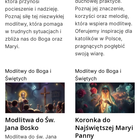
duchowej praktyce.
która przynosi
Poznaj jej znaczenie,
pocieszenie i nadzieję.
korzyści oraz melodię,
Poznaj siłę tej niezwykłej
która wspiera modlitwę.
modlitwy, która pomaga
Oferujemy inspirację dla
w trudnych sytuacjach i
katolików w Polsce,
zbliża nas do Boga oraz
pragnących pogłębić
Maryi.
swoją wiarę.
Modlitwy do Boga i
Modlitwy do Boga i
Świętych
Świętych
Modlitwa do Św.
Koronka do
Jana Bosko
Najświętszej Maryi
Panny
Modlitwa do św. Jana