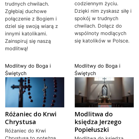
codziennym życiu.
trudnych chwilach.
Dzięki nim zyskasz siłę i
Zgłębiaj duchowe
spokój w trudnych
połączenie z Bogiem i
chwilach. Dołącz do
dziel się swoją wiarą z
wspólnoty modlących
innymi katolikami.
się katolików w Polsce.
Zainspiruj się naszą
modlitwą!
Modlitwy do Boga i
Modlitwy do Boga i
Świętych
Świętych
Różaniec do Krwi
Modlitwa do
Chrystusa
księdza Jerzego
Popiełuszki
Różaniec do Krwi
Chrystusa to potężna
Modlitwa do księdza