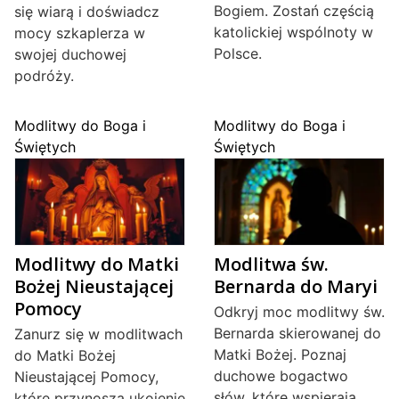
Bogiem. Zostań częścią
się wiarą i doświadcz
katolickiej wspólnoty w
mocy szkaplerza w
Polsce.
swojej duchowej
podróży.
Modlitwy do Boga i
Modlitwy do Boga i
Świętych
Świętych
Modlitwy do Matki
Modlitwa św.
Bożej Nieustającej
Bernarda do Maryi
Pomocy
Odkryj moc modlitwy św.
Bernarda skierowanej do
Zanurz się w modlitwach
Matki Bożej. Poznaj
do Matki Bożej
duchowe bogactwo
Nieustającej Pomocy,
słów, które wspierają
które przynoszą ukojenie