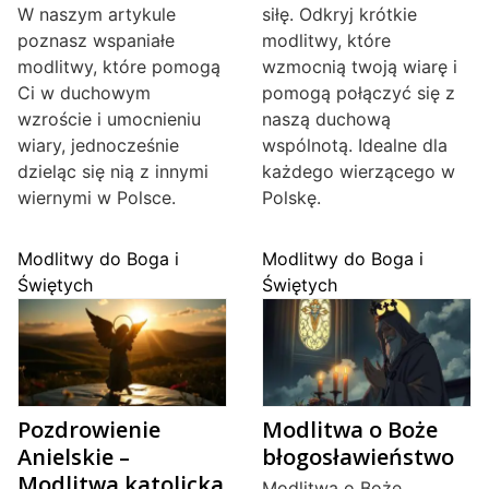
W naszym artykule
siłę. Odkryj krótkie
poznasz wspaniałe
modlitwy, które
modlitwy, które pomogą
wzmocnią twoją wiarę i
Ci w duchowym
pomogą połączyć się z
wzroście i umocnieniu
naszą duchową
wiary, jednocześnie
wspólnotą. Idealne dla
dzieląc się nią z innymi
każdego wierzącego w
wiernymi w Polsce.
Polskę.
Modlitwy do Boga i
Modlitwy do Boga i
Świętych
Świętych
Pozdrowienie
Modlitwa o Boże
Anielskie –
błogosławieństwo
Modlitwa katolicka
Modlitwa o Boże