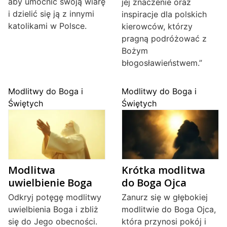
aby umocnić swoją wiarę
jej znaczenie oraz
i dzielić się ją z innymi
inspiracje dla polskich
katolikami w Polsce.
kierowców, którzy
pragną podróżować z
Bożym
błogosławieństwem.”
Modlitwy do Boga i
Modlitwy do Boga i
Świętych
Świętych
Modlitwa
Krótka modlitwa
uwielbienie Boga
do Boga Ojca
Odkryj potęgę modlitwy
Zanurz się w głębokiej
uwielbienia Boga i zbliż
modlitwie do Boga Ojca,
się do Jego obecności.
która przynosi pokój i