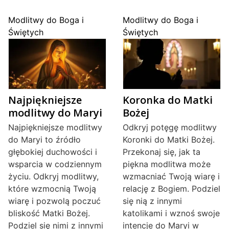
Modlitwy do Boga i
Modlitwy do Boga i
Świętych
Świętych
Najpiękniejsze
Koronka do Matki
modlitwy do Maryi
Bożej
Najpiękniejsze modlitwy
Odkryj potęgę modlitwy
do Maryi to źródło
Koronki do Matki Bożej.
głębokiej duchowości i
Przekonaj się, jak ta
wsparcia w codziennym
piękna modlitwa może
życiu. Odkryj modlitwy,
wzmacniać Twoją wiarę i
które wzmocnią Twoją
relację z Bogiem. Podziel
wiarę i pozwolą poczuć
się nią z innymi
bliskość Matki Bożej.
katolikami i wznoś swoje
Podziel się nimi z innymi
intencje do Maryi w