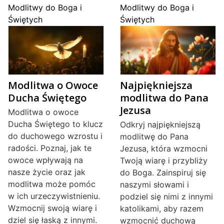
Modlitwy do Boga i
Modlitwy do Boga i
Świętych
Świętych
Modlitwa o Owoce
Najpiękniejsza
Ducha Świętego
modlitwa do Pana
Jezusa
Modlitwa o owoce
Ducha Świętego to klucz
Odkryj najpiękniejszą
do duchowego wzrostu i
modlitwę do Pana
radości. Poznaj, jak te
Jezusa, która wzmocni
owoce wpływają na
Twoją wiarę i przybliży
nasze życie oraz jak
do Boga. Zainspiruj się
modlitwa może pomóc
naszymi słowami i
w ich urzeczywistnieniu.
podziel się nimi z innymi
Wzmocnij swoją wiarę i
katolikami, aby razem
dziel się łaską z innymi.
wzmocnić duchową