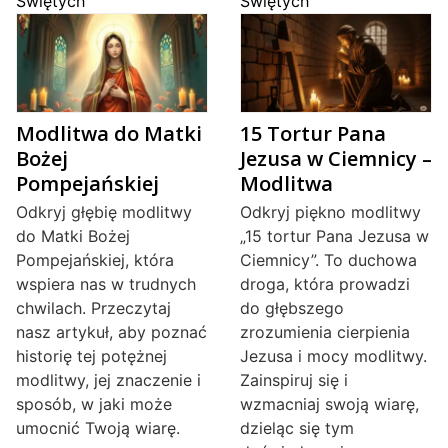
Świętych
Świętych
Modlitwa do Matki
15 Tortur Pana
Bożej
Jezusa w Ciemnicy –
Pompejańskiej
Modlitwa
Odkryj głębię modlitwy
Odkryj piękno modlitwy
do Matki Bożej
„15 tortur Pana Jezusa w
Pompejańskiej, która
Ciemnicy”. To duchowa
wspiera nas w trudnych
droga, która prowadzi
chwilach. Przeczytaj
do głębszego
nasz artykuł, aby poznać
zrozumienia cierpienia
historię tej potężnej
Jezusa i mocy modlitwy.
modlitwy, jej znaczenie i
Zainspiruj się i
sposób, w jaki może
wzmacniaj swoją wiarę,
umocnić Twoją wiarę.
dzieląc się tym