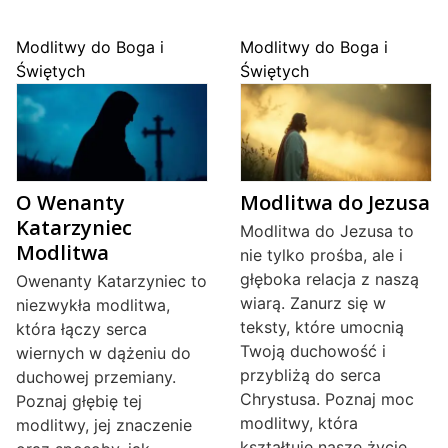
Modlitwy do Boga i
Modlitwy do Boga i
Świętych
Świętych
O Wenanty
Modlitwa do Jezusa
Katarzyniec
Modlitwa do Jezusa to
Modlitwa
nie tylko prośba, ale i
głęboka relacja z naszą
Owenanty Katarzyniec to
wiarą. Zanurz się w
niezwykła modlitwa,
teksty, które umocnią
która łączy serca
Twoją duchowość i
wiernych w dążeniu do
przybliżą do serca
duchowej przemiany.
Chrystusa. Poznaj moc
Poznaj głębię tej
modlitwy, która
modlitwy, jej znaczenie
kształtuje nasze życie