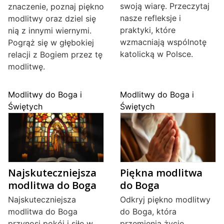
swoją wiarę. Przeczytaj
znaczenie, poznaj piękno
nasze refleksje i
modlitwy oraz dziel się
praktyki, które
nią z innymi wiernymi.
wzmacniają wspólnotę
Pogrąż się w głębokiej
katolicką w Polsce.
relacji z Bogiem przez tę
modlitwę.
Modlitwy do Boga i
Modlitwy do Boga i
Świętych
Świętych
Najskuteczniejsza
Piękna modlitwa
modlitwa do Boga
do Boga
Najskuteczniejsza
Odkryj piękno modlitwy
modlitwa do Boga
do Boga, która
przynosi pokój i siłę w
przemienia życie