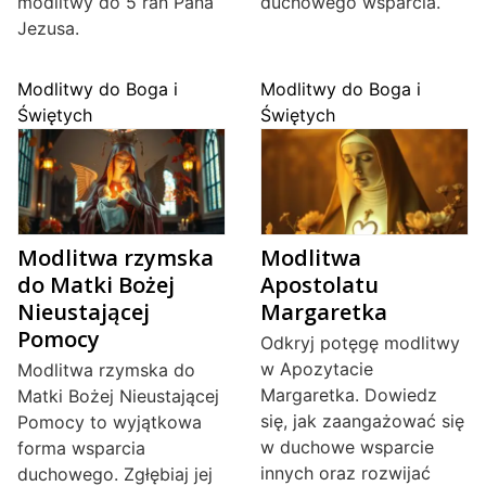
modlitwy do 5 ran Pana
duchowego wsparcia.
Jezusa.
Modlitwy do Boga i
Modlitwy do Boga i
Świętych
Świętych
Modlitwa rzymska
Modlitwa
do Matki Bożej
Apostolatu
Nieustającej
Margaretka
Pomocy
Odkryj potęgę modlitwy
w Apozytacie
Modlitwa rzymska do
Margaretka. Dowiedz
Matki Bożej Nieustającej
się, jak zaangażować się
Pomocy to wyjątkowa
w duchowe wsparcie
forma wsparcia
innych oraz rozwijać
duchowego. Zgłębiaj jej