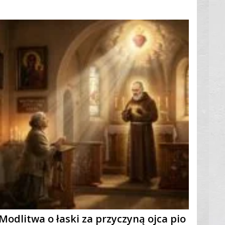
Modlitwa o łaski za przyczyną ojca pio