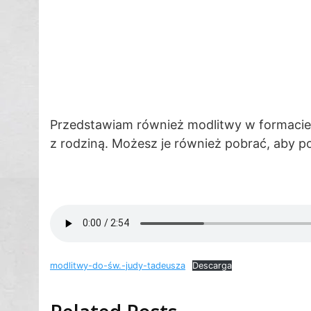
Przedstawiam również modlitwy w formacie
z rodziną. Możesz je również pobrać, aby po
modlitwy-do-św.-judy-tadeusza
Descarga