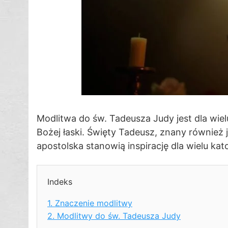
Modlitwa do św. Tadeusza Judy jest dla wie
Bożej łaski. Święty Tadeusz, znany również 
apostolska stanowią inspirację dla wielu k
Indeks
1.
Znaczenie modlitwy
2.
Modlitwy do św. Tadeusza Judy