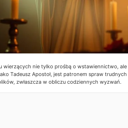
lu wierzących nie tylko prośbą o wstawiennictwo, al
jako Tadeusz Apostoł, jest patronem spraw trudnych 
atolików, zwłaszcza w obliczu codziennych wyzwań.