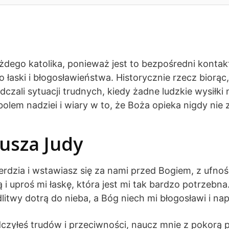
żdego katolika, ponieważ jest to bezpośredni konta
o łaski i błogosławieństwa. Historycznie rzecz biorą
czali sytuacji trudnych, kiedy żadne ludzkie wysiłk
olem nadziei i wiary w to, że Boża opieka nigdy nie 
usza Judy
ierdzia i wstawiasz się za nami przed Bogiem, z ufn
 i uproś mi łaskę, która jest mi tak bardzo potrzebna
litwy dotrą do nieba, a Bóg niech mi błogosławi i n
dczyłeś trudów i przeciwności, naucz mnie z pokorą 