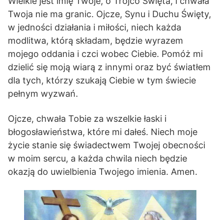
Wielkie jest imię Twoje, o Trójco Święta, i chwała
Twoja nie ma granic. Ojcze, Synu i Duchu Święty,
w jedności działania i miłości, niech każda
modlitwa, którą składam, będzie wyrazem
mojego oddania i czci wobec Ciebie. Pomóż mi
dzielić się moją wiarą z innymi oraz być światłem
dla tych, którzy szukają Ciebie w tym świecie
pełnym wyzwań.
Ojcze, chwała Tobie za wszelkie łaski i
błogosławieństwa, które mi dałeś. Niech moje
życie stanie się świadectwem Twojej obecności
w moim sercu, a każda chwila niech będzie
okazją do uwielbienia Twojego imienia. Amen.