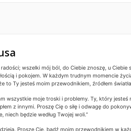
usa
 radości; wszelki mój ból, do Ciebie znoszę, u Ciebie
łością i pokojem. W każdym trudnym momencie życia
że to Ty jesteś moim przewodnikiem, źródłem światła 
 wszystkie moje troski i problemy. Ty, który jesteś m
ciepłem z innymi. Proszę Cię o siłę i odwagę do poko
, niech będzie według Twojej woli.”
adzieją. Proszę Cię, bądź moim przewodnikiem w każd