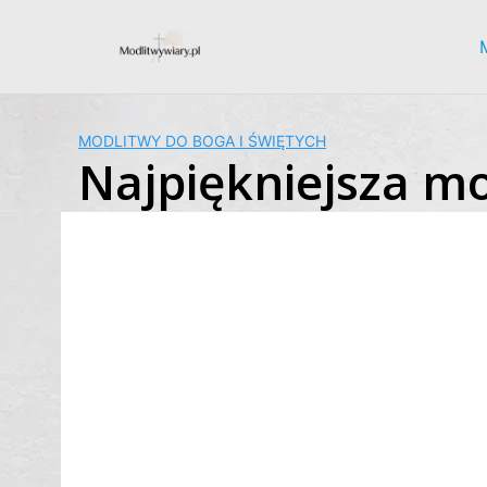
Skip
to
content
MODLITWY DO BOGA I ŚWIĘTYCH
Najpiękniejsza m