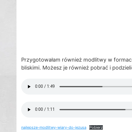
Przygotowałam również modlitwy w formaci
bliskimi. Możesz je również pobrać i podziel
najlepsze-modlitwy-wiary-do-jezusa
Pobierz