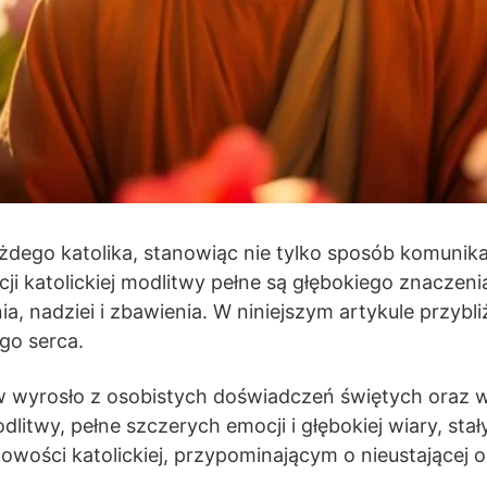
dego katolika, stanowiąc nie tylko sposób komunikac
ycji katolickiej modlitwy pełne są głębokiego znaczen
ia, nadziei i zbawienia. W niniejszym artykule przyb
go serca.
itw wyrosło z osobistych doświadczeń świętych oraz 
litwy, pełne szczerych emocji i głębokiej wiary, stały
wości katolickiej, przypominającym o nieustającej 