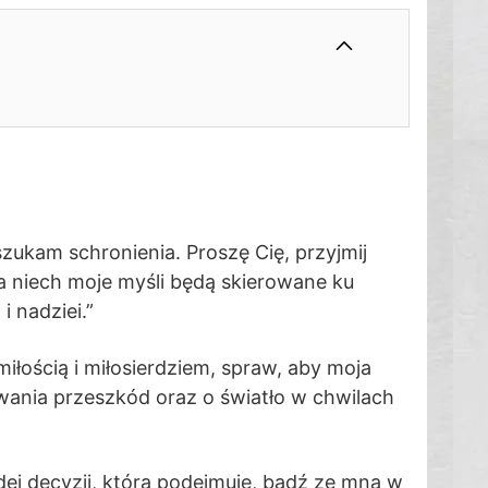
 szukam schronienia. Proszę Cię, przyjmij
 niech moje myśli będą skierowane ku
i nadziei.”
iłością i miłosierdziem, spraw, aby moja
nywania przeszkód oraz o światło w chwilach
ej decyzji, którą podejmuję, bądź ze mną w