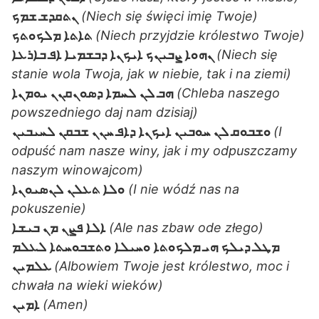
ܢܬܩܕܫ ܫܡܟ
(Niech się święci imię Twoje)
ܬܐܬܐ ܡܠܟܘܬܟ
(Niech przyjdzie królestwo Twoje)
ܢܗܘܐ ܨܒܝܢܟ ܐܝܟܢܐ ܕܒܫܡܝܐ ܐܦ ܒܐܪܥܐ
(Niech się
stanie wola Twoja, jak w niebie, tak i na ziemi)
ܗܒ ܠܢ ܠܚܡܐ ܕܣܘܢܩܢܢ ܝܘܡܢܐ
(Chleba naszego
powszedniego daj nam dzisiaj)
ܘܫܒܘܩ ܠܢ ܚܘܒܝܢ ܐܝܟܢܐ ܕܐܦ ܚܢܢ ܫܒܩܢ ܠܚܝܒܝܢ
(I
odpuść nam nasze winy, jak i my odpuszczamy
naszym winowajcom)
ܘܠܐ ܬܥܠܢ ܠܢܣܝܘܢܐ
(I nie wódź nas na
pokuszenie)
ܐܠܐ ܦܨܢ ܡܢ ܒܝܫܐ
(Ale nas zbaw ode złego)
ܡܛܠ ܕܝܠܟ ܗܝ ܡܠܟܘܬܐ ܘܚܝܠܐ ܘܬܫܒܘܚܬܐ ܠܥܠܡ
ܥܠܡܝܢ
(Albowiem Twoje jest królestwo, moc i
chwała na wieki wieków)
ܐܡܝܢ
(Amen)